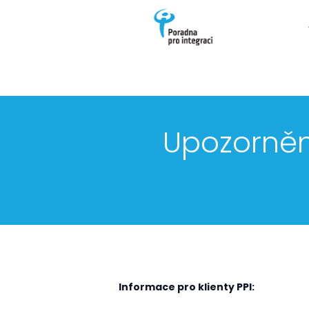
Poradna pro integraci je nezisková organizace, která podpor
Upozorněn
Informace pro klienty PPI: