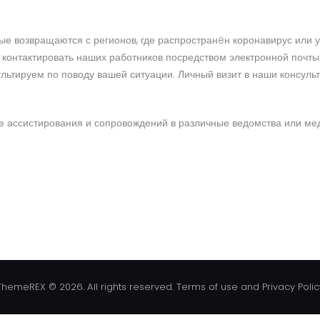
рые возвращаются с регионов, где распространëн коронавирус или
 контактировать наших работников посредством электронной почты
ультируем по поводу вашей ситуации. Личный визит в наши консул
е ассистирования и сопровождений в различные ведомства или мед
ThemeREX © 2026. All rights reserved. Terms of use and Privacy Polic