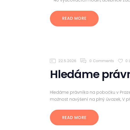
– 40 vyučovacích hodin, učebnice zdarm
READ MORE
22.5.2026
0
Comments
0
Hledáme právn
Hledáme právníka na pobočku v Praze
možnost navýšení na plný úvazek, V 
READ MORE