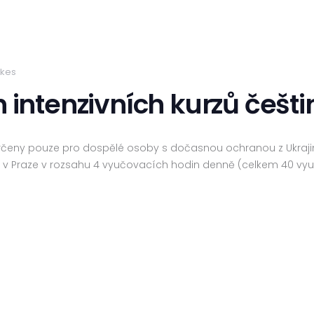
ikes
h intenzivních kurzů češt
určeny pouze pro dospělé osoby s dočasnou ochranou z Ukraj
 v Praze v rozsahu 4 vyučovacích hodin denně (celkem 40 vy