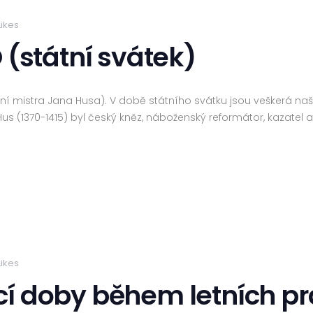
Likes
 (státní svátek)
ení mistra Jana Husa). V době státního svátku jsou veškerá n
 Hus (1370-1415) byl český kněz, náboženský reformátor, kazatel a
Likes
í doby během letních prá