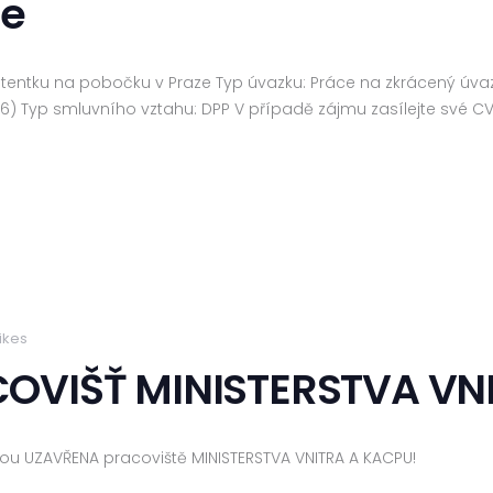
ze
istentku na pobočku v Praze Typ úvazku: Práce na zkrácený úv
6) Typ smluvního vztahu: DPP V případě zájmu zasílejte své CV 
ikes
OVIŠŤ MINISTERSTVA VN
udou UZAVŘENA pracoviště MINISTERSTVA VNITRA A KACPU!