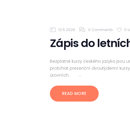
13.5.2026
0
Comments
0
L
Zápis do letníc
Bezplatné kurzy českého jazyka jsou 
probíhat prezenční dvoutýdenní kurzy
úrovních. …
READ MORE