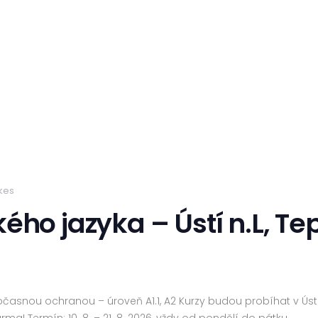
ikes
ého jazyka – Ústí n.L, Tep
dočasnou ochranou – úroveň A1.1, A2 Kurzy budou probíhat v Ú