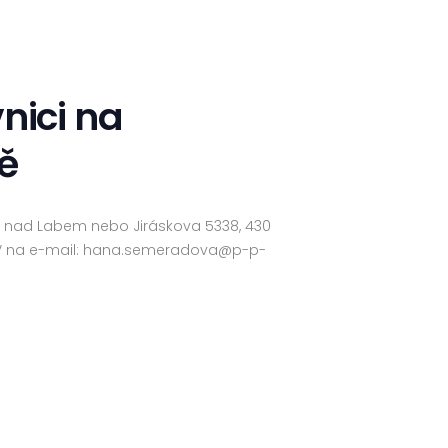
nici na
ě
í nad Labem nebo Jiráskova 5338, 430
 CV na e-mail: hana.semeradova@p-p-