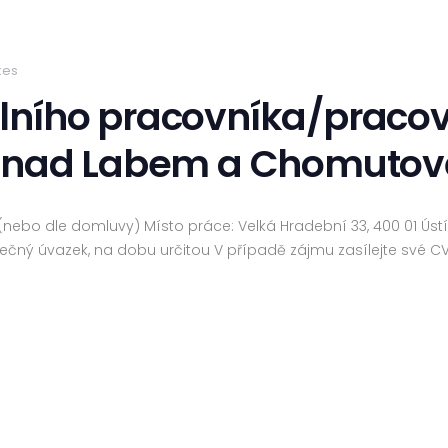
kes
ního pracovníka/pracov
í nad Labem a Chomutov
nebo dle domluvy) Místo práce: Velká Hradební 33, 400 01 Úst
tečný úvazek, na dobu určitou V případě zájmu zasílejte své