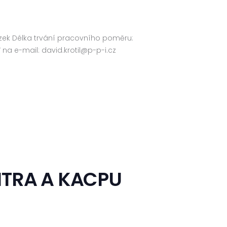
azek Délka trvání pracovního poměru:
na e-mail: david.krotil@p-p-i.cz
ITRA A KACPU