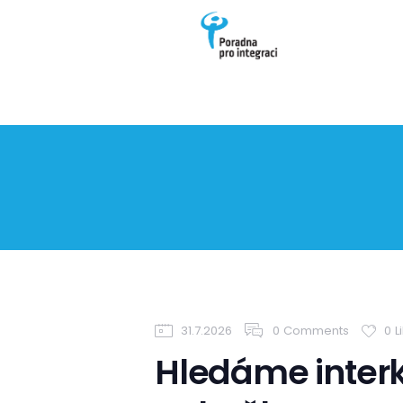
Poradna pro integraci je nezisková organizace, která podpor
31.7.2026
0
Comments
0
L
Hledáme interk