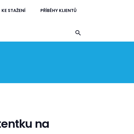
KE STAŽENÍ
PŘÍBĚHY KLIENTŮ
ní poradenství, kurzy češtiny, podporujeme multikulturalitu.
tentku na