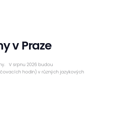
iny v Praze
iny. V srpnu 2026 budou
učovacích hodin) v různých jazykových