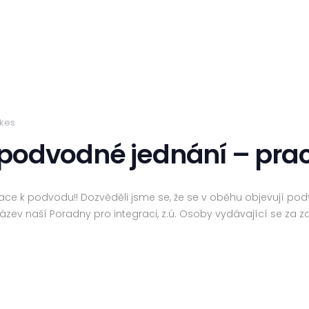
ikes
 podvodné jednání – pra
zace k podvodu!! Dozvěděli jsme se, že se v oběhu objevují po
ázev naší Poradny pro integraci, z.ú. Osoby vydávající se z