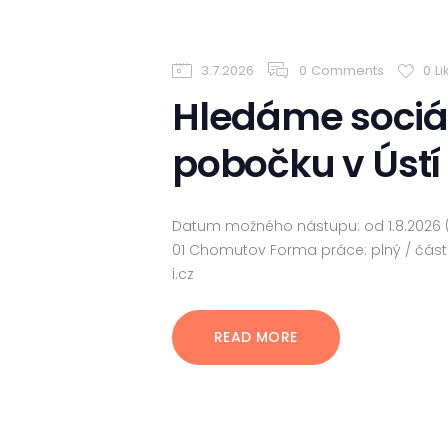
3.7.2026
0
Comments
0
Li
Hledáme sociál
pobočku v Úst
Datum možného nástupu: od 1.8.2026 (
01 Chomutov Forma práce: plný / čás
i.cz
READ MORE