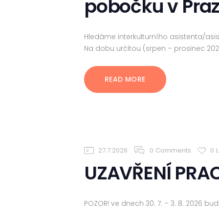
pobočku v Pra
Hledáme interkulturního asistenta/as
Na dobu určitou (srpen – prosinec 202
READ MORE
27.7.2026
0
Comments
0
L
UZAVŘENÍ PRAC
POZOR! ve dnech 30. 7. – 3. 8. 2026 b