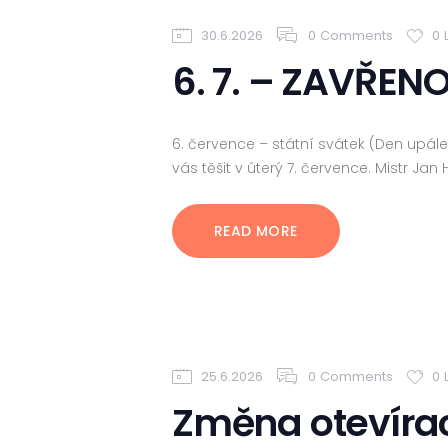
30.6.2026
0
Comments
0
6. 7. – ZAVŘENO
6. července – státní svátek (Den upál
vás těšit v úterý 7. července. Mistr Jan
READ MORE
25.6.2026
0
Comments
0
Změna otevírac