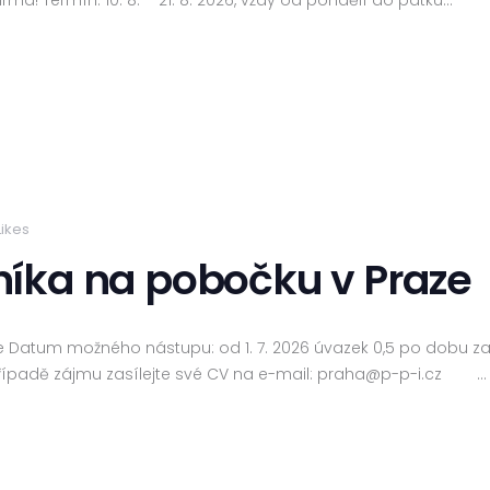
a! Termín: 10. 8. – 21. 8. 2026, vždy od pondělí do pátku…
Likes
íka na pobočku v Praze
 Datum možného nástupu: od 1. 7. 2026 úvazek 0,5 po dobu z
případě zájmu zasílejte své CV na e-mail: praha@p-p-i.cz …