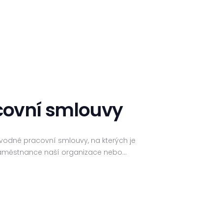
covní smlouvy
dvodné pracovní smlouvy, na kterých je
a zaměstnance naší organizace nebo…