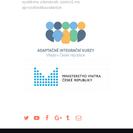
systému závislosti cizinců na
zprostředkovatelích.