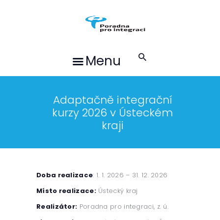
O NÁS
SLUŽBY
PROJEKTY
Menu
AKTUALITY
KE STAŽENÍ
PŘÍBĚHY KLIENTŮ
Adaptačně integrační
kurzy 2026 v Ústeckém
KONTAKTY
kraji
ČEŠTINA
Doba realizace
: 1. 1. 2026 – 31. 12. 2026
Místo realizace:
Ústecký kraj
Realizátor:
Poradna pro integraci, z. ú.