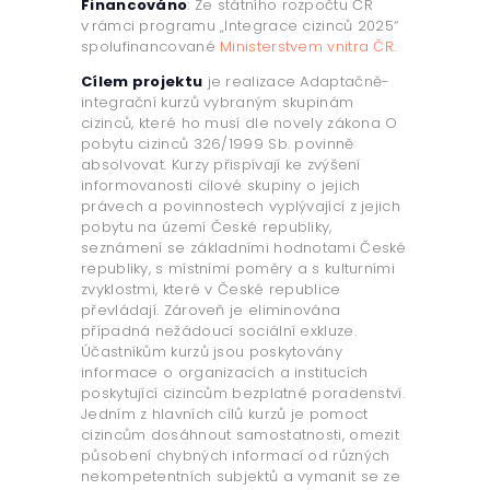
Financováno
: Ze státního rozpočtu ČR
v rámci programu „Integrace cizinců 2025“
spolufinancované
Ministerstvem vnitra ČR
.
Cílem projektu
je realizace Adaptačně-
integrační kurzů vybraným skupinám
cizinců, které ho musí dle novely zákona O
pobytu cizinců 326/1999 Sb. povinně
absolvovat. Kurzy přispívají ke zvýšení
informovanosti cílové skupiny o jejich
právech a povinnostech vyplývající z jejich
pobytu na území České republiky,
seznámení se základními hodnotami České
republiky, s místními poměry a s kulturními
zvyklostmi, které v České republice
převládají. Zároveň je eliminována
případná nežádoucí sociální exkluze.
Účastníkům kurzů jsou poskytovány
informace o organizacích a institucích
poskytující cizincům bezplatné poradenství.
Jedním z hlavních cílů kurzů je pomoct
cizincům dosáhnout samostatnosti, omezit
působení chybných informací od různých
nekompetentních subjektů a vymanit se ze