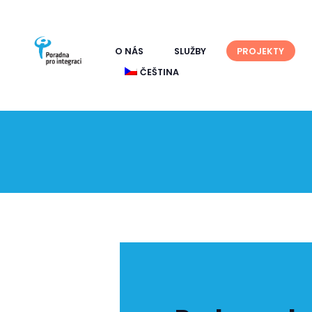
O NÁS
SLUŽBY
PROJEKTY
Poradna pro integraci je nezisková organizace, která podpor
ČEŠTINA