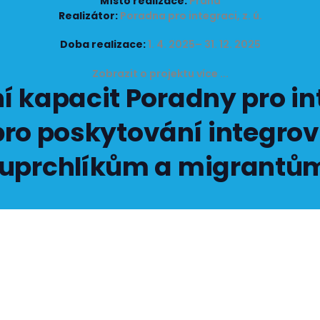
Místo realizace:
Praha
Realizátor:
Poradna pro integraci, z. ú.
Doba realizace:
1. 4. 2025– 31. 12. 2025
Zobrazit o projektu více ...
ní kapacit Poradny pro in
ro poskytování integro
uprchlíkům a migrantů
.