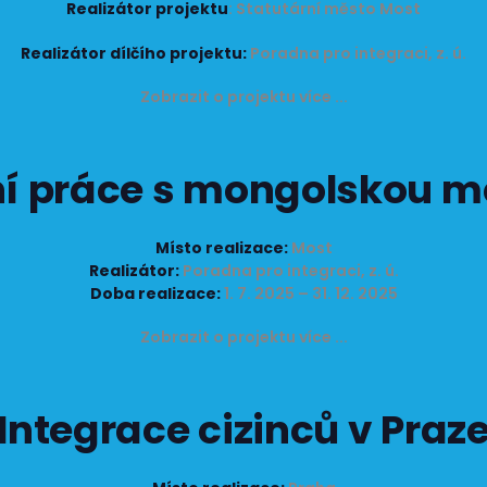
Realizátor projektu
:
Statutární město Most
Realizátor dílčího projektu:
Poradna pro integraci, z. ú.
Zobrazit o projektu více ...
ní práce s mongolskou 
Místo realizace:
Most
Realizátor:
Poradna pro integraci, z. ú.
Doba realizace:
1. 7. 2025 – 31. 12. 2025
Zobrazit o projektu více ...
Integrace cizinců v Praz