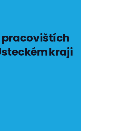
 pracovištích
Ústeckém kraji