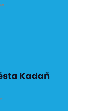
ice
města Kadaň
aň