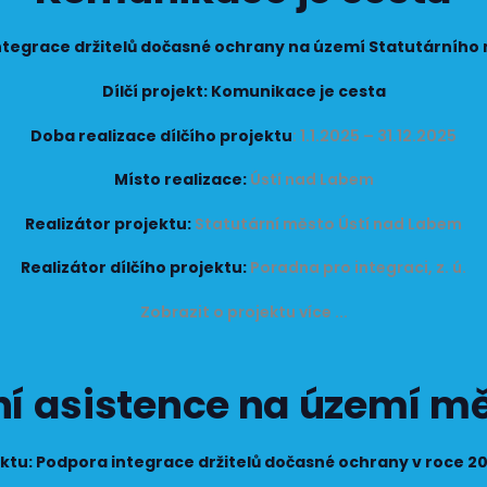
ntegrace držitelů dočasné ochrany na území Statutárního
Dílčí projekt: Komunikace je cesta
Doba realizace dílčího projektu
: 1.1.2025 – 31.12.2025
Místo realizace:
Ústí nad Labem
Realizátor projektu:
Statutární město Ústí nad Labem
Realizátor dílčího projektu:
Poradna pro integraci, z. ú.
Zobrazit o projektu více ...
rní asistence na území mě
ktu: Podpora integrace držitelů dočasné ochrany v roce 20