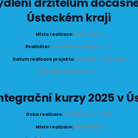
dlení držitelům dočasn
Ústeckém kraji
Místo realizace:
Ústecký kraj
Realizátor:
Poradna pro integraci, z. ú.
Datum realizace projektu:
1. 6. 2024 – 31. 12. 2025
Zobrazit o projektu více ...
tegrační kurzy 2025 v Ú
Doba realizace:
1. 1. 2025 – 31. 12. 2025
Místo realizace:
Ústecký kraj