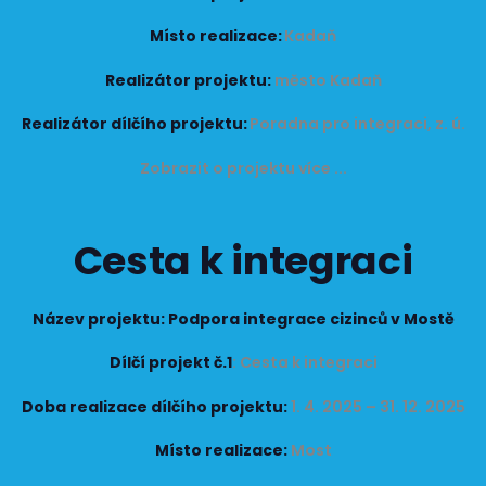
Místo realizace:
Kadaň
Realizátor projektu:
město Kadaň
Realizátor dílčího projektu:
Poradna pro integraci, z. ú.
Zobrazit o projektu více ...
Cesta k integraci
Název projektu: Podpora integrace cizinců v Mostě
Dílčí projekt č.1
: Cesta k integraci
Doba realizace dílčího projektu:
1. 4. 2025 – 31. 12. 2025
Místo realizace:
Most