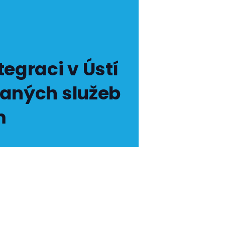
tegraci v Ústí
vaných služeb
m