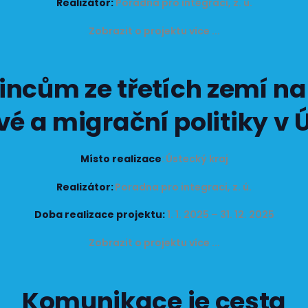
Realizátor:
Poradna pro integraci, z. ú.
Zobrazit o projektu více ...
zincům ze třetích zemí na
é a migrační politiky v 
Místo realizace
: Ústecký kraj
Realizátor:
Poradna pro integraci, z. ú.
Doba realizace projektu:
1. 1. 2025 – 31. 12. 2025
Zobrazit o projektu více ...
Komunikace je cesta