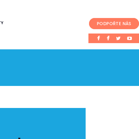
TY
PODPOŘTE NÁS
ní poradenství, kurzy češtiny, podporujeme multikulturalitu.