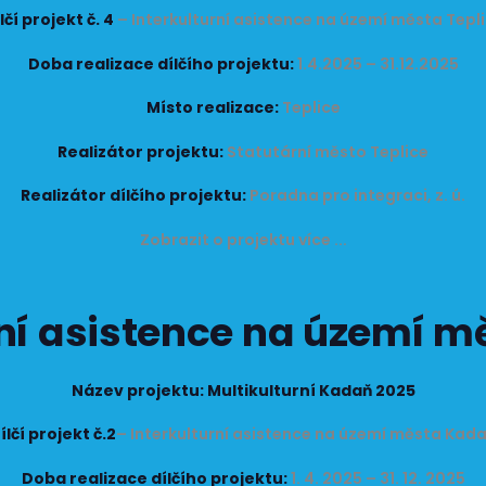
lčí projekt č. 4
– Interkulturní asistence na území města Tepl
Doba realizace dílčího projektu:
1.4.2025 – 31.12.2025
Místo realizace:
Teplice
Realizátor projektu:
Statutární město Teplice
Realizátor dílčího projektu:
Poradna pro integraci, z. ú.
Zobrazit o projektu více ...
rní asistence na území 
Název projektu: Multikulturní Kadaň 2025
ílčí projekt č.2
– Interkulturní asistence na území města Kad
Doba realizace dílčího projektu:
1. 4. 2025 – 31. 12. 2025