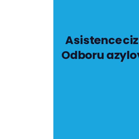
Asistence ci
Odboru azylov