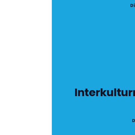
Dí
Interkultu
D