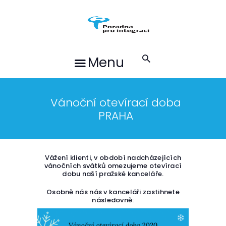
O NÁS
SLUŽBY
PROJEKTY
Menu
AKTUALITY
KE STAŽENÍ
PŘÍBĚHY KLIENTŮ
Vánoční otevírací doba
PRAHA
KONTAKTY
ČEŠTINA
Vážení klienti, v období nadcházejících
vánočních svátků omezujeme otevírací
dobu naší pražské kanceláře.
Osobně nás nás v kanceláři zastihnete
následovně: