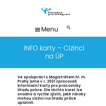
O NÁS
SLUŽBY
PROJEKTY
Menu
AKTUALITY
KE STAŽENÍ
PŘÍBĚHY KLIENTŮ
INFO karty – Cizinci
na ÚP
KONTAKTY
ČEŠTINA
Ve spolupráci s Magistrátem hl. m.
Prahy jsme v r. 2021 zpracovali
informační karty pro pracovníky
Úřadu práce. Dle těchto karet lze
snadno a rychle zjistit, jaké nároky
mohou cizinci na Úřadu práce
uplatnit.