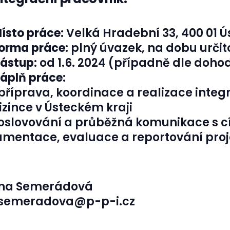
ísto práce:
Velká Hradební 33, 400 01 
orma práce:
plný úvazek, na dobu určit
ástup:
od 1.6. 2024 (případně dle doho
áplň práce:
 příprava, koordinace a realizace integ
izince v Ústeckém kraji
 oslovování a průběžná komunikace s c
kumentace, evaluace a reportování pro
ana Semerádová
semeradova@p-p-i.cz