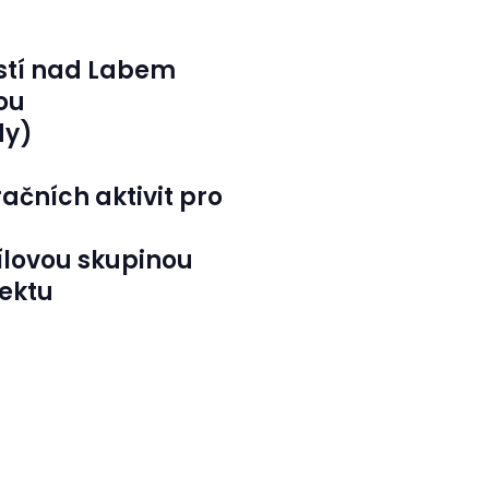
Ústí nad Labem
ou
dy)
račních aktivit pro
ílovou skupinou
jektu