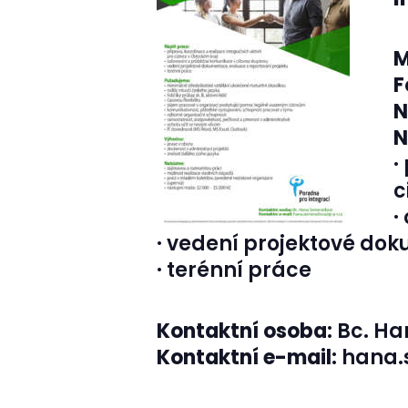
M
F
N
N
·
c
·
· vedení projektové do
· terénní práce
Kontaktní osoba:
Bc. H
Kontaktní e-mail:
hana.