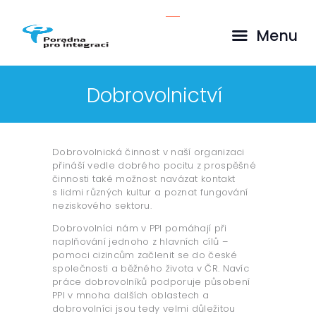
O NÁS
Menu
SLUŽBY
PROJEKTY
AKTUALITY
Dobrovolnictví
KE STAŽENÍ
PŘÍBĚHY KLIENTŮ
Dobrovolnická činnost v naší organizaci
KONTAKTY
přináší vedle dobrého pocitu z prospěšné
činnosti také možnost navázat kontakt
ČEŠTINA
s lidmi různých kultur a poznat fungování
neziskového sektoru.
Dobrovolníci nám v PPI pomáhají při
naplňování jednoho z hlavních cílů –
pomoci cizincům začlenit se do české
společnosti a běžného života v ČR. Navíc
práce dobrovolníků podporuje působení
PPI v mnoha dalších oblastech a
dobrovolníci jsou tedy velmi důležitou