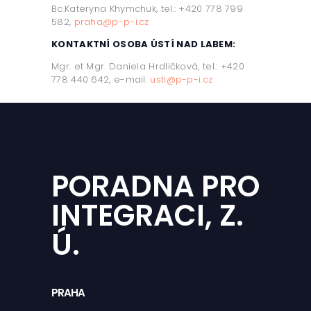
Bc.Kateryna Khymchuk, tel.: +420 778 799
582,
praha@p-p-i.cz
KONTAKTNÍ OSOBA ÚSTÍ NAD LABEM:
Mgr. et Mgr.
Daniela
Hrdličková
, tel.: +420
778 440 642, e-mail:
usti@p-p-i.cz
PORADNA PRO
INTEGRACI, Z.
Ú.
PRAHA