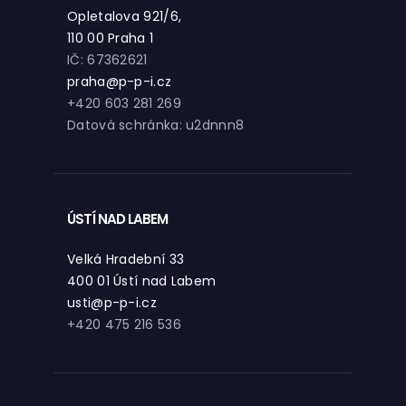
Opletalova 921/6,
110 00 Praha 1
IČ: 67362621
praha@p-p-i.cz
+420 603 281 269
Datová schránka: u2dnnn8
ÚSTÍ NAD LABEM
Velká Hradební 33
400 01 Ústí nad Labem
usti@p-p-i.cz
+420 475 216 536